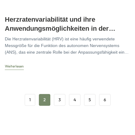
Herzratenvariabilität und ihre
Anwendungsmöglichkeiten in der
Osteopathie
Die Herzratenvariabilität (HRV) ist eine häufig verwendete
Messgröße für die Funktion des autonomen Nervensystems
(ANS), das eine zentrale Rolle bei der Anpassungsfähigkeit eines
Organismus spielt.
Weiterlesen
1
2
3
4
5
6