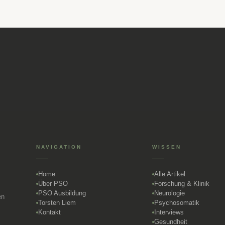
NAVIGATION
WISSEN
Home
Alle Artikel
Über PSO
Forschung & Klinik
PSO Ausbildung
Neurologie
en
Torsten Liem
Psychosomatik
Kontakt
Interviews
Gesundheit