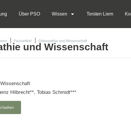
ung
Über PSO
Wissen
Torsten Liem
Ko
ionen
Fachartikel
Osteopathie und Wissenschaft
thie und Wissenschaft
 Wissenschaft
einz Hilbrecht**, Tobias Schmidt***
erladen