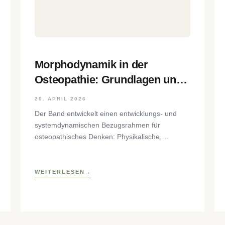
Morphodynamik in der
Osteopathie: Grundlagen und
Anwendung am Beispiel der
20. APRIL 2026
kranialen Sphäre
Der Band entwickelt einen entwicklungs- und
systemdynamischen Bezugsrahmen für
osteopathisches Denken: Physikalische,
biologische, rhythmische und
phänomenologische Aspekte der
Gewebedynamik werden zusammengeführt, um
WEITERLESEN
die Wechselbeziehung von