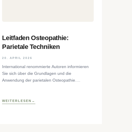
Leitfaden Osteopathie:
Parietale Techniken
20. APRIL 2026
International renommierte Autoren informieren
Sie sich über die Grundlagen und die
Anwendung der parietalen Osteopathie.
Der Leitfaden Osteopathie besticht durch die
praxisnahe und abbildungsreiche Aufbereitung
der diagnostischen
WEITERLESEN