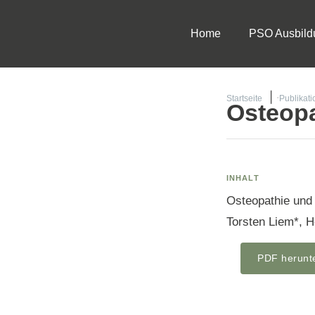
Home
PSO Ausbild
Startseite
Publikat
Osteopa
INHALT
Osteopathie und
Torsten Liem*, H
PDF herunt