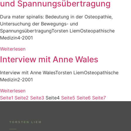
und Spannungsübertragung
Dura mater spinalis: Bedeutung in der Osteopathie,
Untersuchung der Bewegungs- und
SpannungsübertragungTorsten LiemOsteopathische
Medizin4-2001
Weiterlesen
Interview mit Anne Wales
Interview mit Anne WalesTorsten LiemOsteopathische
Medizin2-2001
Weiterlesen
Seite
1
Seite
2
Seite
3
Seite
4
Seite
5
Seite
6
Seite
7
TORSTEN LIEM