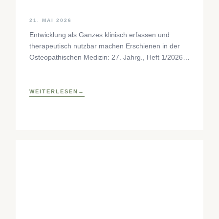
21. MAI 2026
Entwicklung als Ganzes klinisch erfassen und
therapeutisch nutzbar machen Erschienen in der
Osteopathischen Medizin: 27. Jahrg., Heft 1/2026,
S. 35–37, Elsevier GmbH,
https://www.elsevier.com/locate/ostmed Regina
Forstner
WEITERLESEN