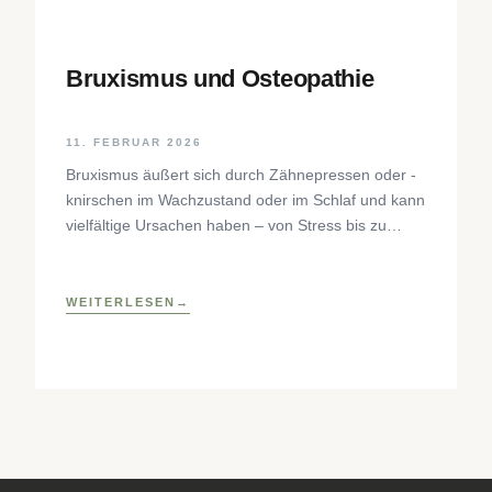
Bruxismus und Osteopathie
11. FEBRUAR 2026
Bruxismus äußert sich durch Zähnepressen oder -
knirschen im Wachzustand oder im Schlaf und kann
vielfältige Ursachen haben – von Stress bis zu
neurophysiologischen Faktoren. Der Beitrag
beleuchtet Hintergründe, Diagnostik und
osteopathische Behandlungsansätze sowie
WEITERLESEN
praktische Selbsthilfetechniken zur Entlastung des
craniomandibulären Systems.