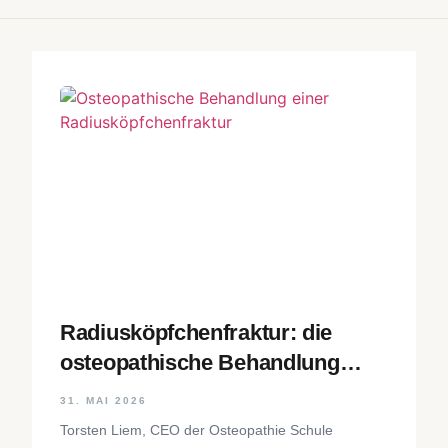
Radiusköpfchenfraktur: die
osteopathische Behandlung
Schritt für Schritt
31. MAI 2026
Torsten Liem, CEO der Osteopathie Schule