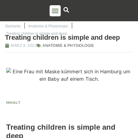
PSO AUSBILDUNG
TORSTEN LIEM
Startseite
Anatomie & Physiologie
Treating children is simple and deep
Treating children is simple and deep
MÄRZ 9, 2022
ANATOMIE & PHYSIOLOGIE
INHALT
Treating children is simple and
deep