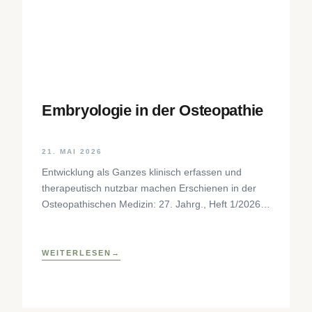
Embryologie in der Osteopathie
21. MAI 2026
Entwicklung als Ganzes klinisch erfassen und
therapeutisch nutzbar machen Erschienen in der
Osteopathischen Medizin: 27. Jahrg., Heft 1/2026,
S. 35–37, Elsevier GmbH,
https://www.elsevier.com/locate/ostmed Regina
Forstner
WEITERLESEN