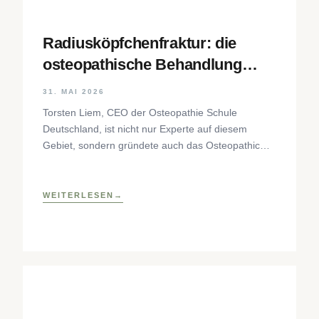
Radiusköpfchenfraktur: die
osteopathische Behandlung
Schritt für Schritt
31. MAI 2026
Torsten Liem, CEO der Osteopathie Schule
Deutschland, ist nicht nur Experte auf diesem
Gebiet, sondern gründete auch das Osteopathic
Research Institute sowie eine osteopathische
Lehrklinik
WEITERLESEN