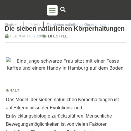
PSO AUSBILDUNG
TORSTEN LIEM
Startseite
Lifestyle
Die sieben natürlichen Körperhaltungen
Die sieben natürlichen Körperhaltungen
FEBRUAR 6, 2020
LIFESTYLE
INHALT
Das Modell der sieben natürlichen Körperhaltungen ist
auf Erkenntnisse der Evolutions- und
Entwicklungsbiologie zurückzuführen. Menschliche
Bewegungsmöglichkeiten ist von vielen Faktoren