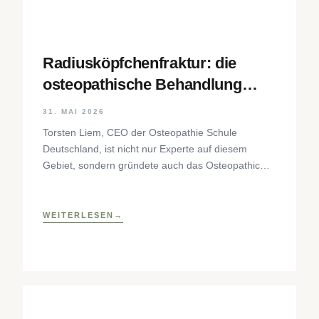
Radiusköpfchenfraktur: die
osteopathische Behandlung
Schritt für Schritt
31. MAI 2026
Torsten Liem, CEO der Osteopathie Schule
Deutschland, ist nicht nur Experte auf diesem
Gebiet, sondern gründete auch das Osteopathic
Research Institute sowie eine osteopathische
Lehrklinik
WEITERLESEN