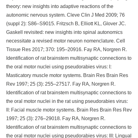
theory: new insights into adaptive reactions of the
autonomic nervous system. Cleve Clin J Med 2009; 76
(suppl 2): S86–S9015. Fritzsch B, Elliott KL, Glover JC.
Gaskell revisited: new insights into spinal autonomics
necessitate a revised motor neuron nomenclature. Cell
Tissue Res 2017; 370: 195–20916. Fay RA, Norgren R.
Identification of rat brainstem multisynaptic connections to
the oral motor nuclei using pseudorabies virus: I:
Masticatory muscle motor systems. Brain Res Brain Res
Rev 1997; 25 (3): 255–27517. Fay RA, Norgren R.
Identification of rat brainstem multisynaptic connections to
the oral motor nuclei in the rat using pseudorabies virus:
II: Facial muscle motor systems. Brain Res Brain Res Rev
1997; 25 (3): 276–29018. Fay RA, Norgren R.
Identification of rat brainstem multisynaptic connections to
the oral motor nuclei using pseudorabies virus: III: Lingual