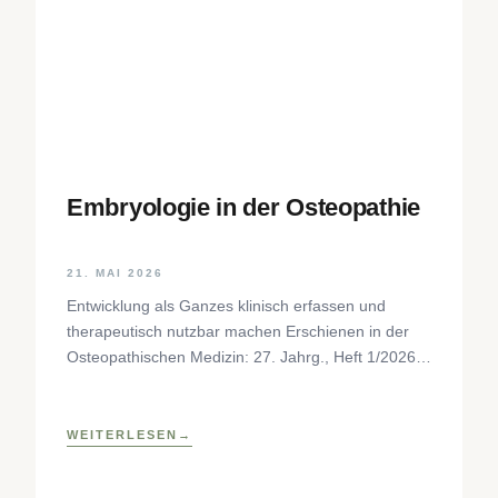
Embryologie in der Osteopathie
21. MAI 2026
Entwicklung als Ganzes klinisch erfassen und
therapeutisch nutzbar machen Erschienen in der
Osteopathischen Medizin: 27. Jahrg., Heft 1/2026,
S. 35–37, Elsevier GmbH,
https://www.elsevier.com/locate/ostmed Regina
Forstner
WEITERLESEN