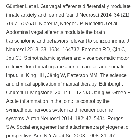
Günther L et al. Gut vagal afferents differentially modulate
innate anxiety and learned fear. J Neurosci 2014; 34 (21):
7067–707631. Klarer M, Krieger JP, Richetto J et al.
Abdominal vagal afferents modulate the brain
transcriptome and behaviors relevant to schizophrenia. J
Neurosci 2018; 38: 1634–164732. Foreman RD, Qin C,
Jou CJ. Spinothalamic system and viscerosomatic motor
reflexes: functional organization of cardiac and somatic
input. In: King HH, Jänig W, Patterson MM. The science
and clinical application of manual therapy. Edinburgh:
Churchill Livingstone; 2011: 11–12733. Jänig W, Green P.
Acute inflammation in the joint: its control by the
sympathetic nervous system and neuroendocrine
systems. Auton Neurosci 2014; 182: 42–5434. Porges
SW. Social engagement and attachment: a phylogenetic
perspective. Ann N Y Acad Sci 2003; 1008: 31–47