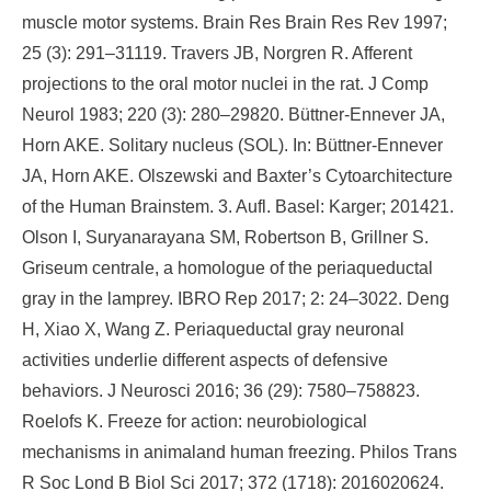
muscle motor systems. Brain Res Brain Res Rev 1997;
25 (3): 291–31119. Travers JB, Norgren R. Afferent
projections to the oral motor nuclei in the rat. J Comp
Neurol 1983; 220 (3): 280–29820. Büttner-Ennever JA,
Horn AKE. Solitary nucleus (SOL). In: Büttner-Ennever
JA, Horn AKE. Olszewski and Baxter’s Cytoarchitecture
of the Human Brainstem. 3. Aufl. Basel: Karger; 201421.
Olson I, Suryanarayana SM, Robertson B, Grillner S.
Griseum centrale, a homologue of the periaqueductal
gray in the lamprey. IBRO Rep 2017; 2: 24–3022. Deng
H, Xiao X, Wang Z. Periaqueductal gray neuronal
activities underlie different aspects of defensive
behaviors. J Neurosci 2016; 36 (29): 7580–758823.
Roelofs K. Freeze for action: neurobiological
mechanisms in animaland human freezing. Philos Trans
R Soc Lond B Biol Sci 2017; 372 (1718): 2016020624.