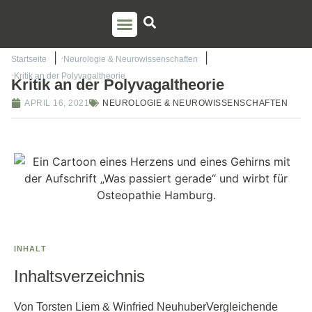
PSO AUSBILDUNG
TORSTEN LIEM
Startseite
Neurologie & Neurowissenschaften
Kritik an der Polyvagaltheorie
Kritik an der Polyvagaltheorie
APRIL 16, 2021
NEUROLOGIE & NEUROWISSENSCHAFTEN
INHALT
Inhaltsverzeichnis
Von Torsten Liem & Winfried NeuhuberVergleichende