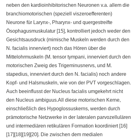
neben den kardioinhibitorischen Neuronen v.a. allem die
branchiomotorischen (speziell viszeroefferenten)
Neurone für Larynx-, Pharynx- und quergestreifte
Ösophagusmuskulatur [15], kontrolliert jedoch weder den
Gesichtsausdruck (mimische Muskeln werden durch den
N. facialis innerviert) noch das Hören über die
Mittelohrmuskeln (M. tensor tympani, innerviert durch den
motorischen Zweig des Trigeminusnervs, und M.
stapedius, innerviert durch den N. facialis) noch andere
Kopf- und Halsmuskeln, wie von der PVT vorgeschlagen.
Auch beeinflusst der Nucleus facialis umgekehrt nicht
den Nucleus ambiguus.All diese motorischen Kerne,
einschließlich des Hypoglossuskerns, werden durch
prämotorische Netzwerke in der lateralen parvozellulären
und intermediären retikulären Formation koordiniert [16]
[17][18][19][20]. Die zwischen dem medialen