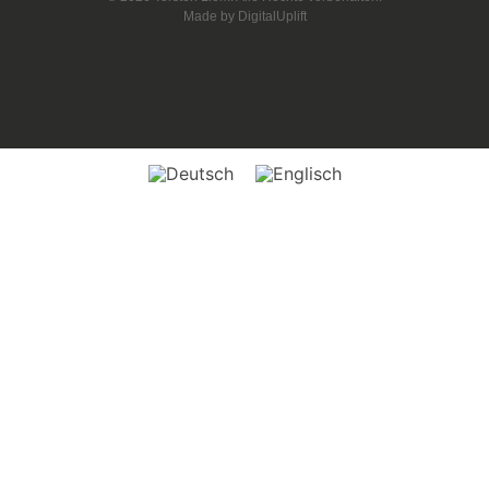
Made by
DigitalUplift