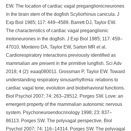
EW. The location of cardiac vagal preganglionicneurones
in the brain stem of the dogfish Scyliorhinus canicula. J
Exp Biol 1985; 117: 449–4589. Barrett DJ, Taylor EW.
The characteristics of cardiac vagal preganglionic
motoneurones in the dogfish. J Exp Biol 1985; 117: 459–
47010. Monteiro DA, Taylor EW, Sartori MR et al.
Cardiorespiratory interactions previously identified as
mammalian are present in the primitive lungfish. Sci Adv
2018; 4 (2): eaaq080011. Grossman P, Taylor EW. Toward
understanding respiratory sinusarrhythmia: relations to
cardiac vagal tone, evolution and biobehavioral functions.
Biol Psychol 2007; 74: 263–28512. Porges SW. Love: an
emergent property of the mammalian autonomic nervous
system. Psychoneuroendocrinology 1998; 23: 837–
86113. Porges SW. The polyvagal perspective. Biol
Psychol 2007; 74: 116–14314. Porges SW. The polyvagal