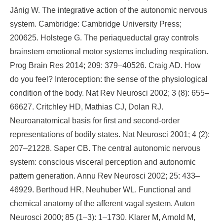
Jänig W. The integrative action of the autonomic nervous
system. Cambridge: Cambridge University Press;
200625. Holstege G. The periaqueductal gray controls
brainstem emotional motor systems including respiration.
Prog Brain Res 2014; 209: 379–40526. Craig AD. How
do you feel? Interoception: the sense of the physiological
condition of the body. Nat Rev Neurosci 2002; 3 (8): 655–
66627. Critchley HD, Mathias CJ, Dolan RJ.
Neuroanatomical basis for first and second-order
representations of bodily states. Nat Neurosci 2001; 4 (2):
207–21228. Saper CB. The central autonomic nervous
system: conscious visceral perception and autonomic
pattern generation. Annu Rev Neurosci 2002; 25: 433–
46929. Berthoud HR, Neuhuber WL. Functional and
chemical anatomy of the afferent vagal system. Auton
Neurosci 2000; 85 (1–3): 1–1730. Klarer M, Arnold M,