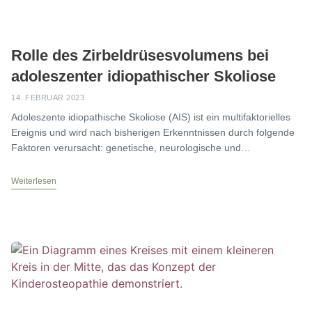
Rolle des Zirbeldrüsesvolumens bei
adoleszenter idiopathischer Skoliose
14. FEBRUAR 2023
Adoleszente idiopathische Skoliose (AIS) ist ein multifaktorielles
Ereignis und wird nach bisherigen Erkenntnissen durch folgende
Faktoren verursacht: genetische, neurologische und
Skelettwachstumsanomalien, histologische Variablen,
einschließlich Veränderungen
Weiterlesen