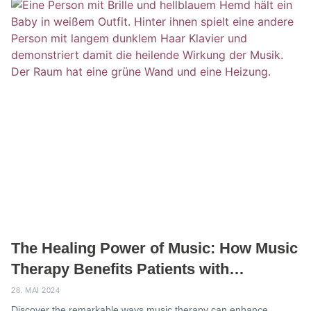
The Healing Power of Music: How Music
Therapy Benefits Patients with
Traumatic Injuries
28. MAI 2024
Discover the remarkable ways music therapy can enhance