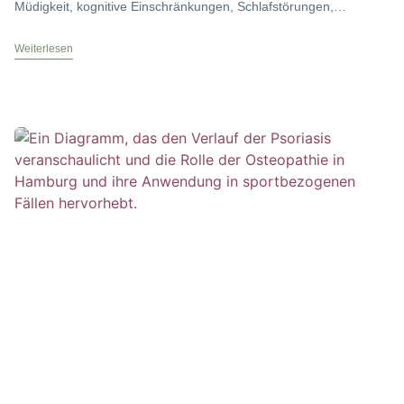
Müdigkeit, kognitive Einschränkungen, Schlafstörungen,
Angstzustände, Depressionen und Steifheit charakterisiert ist.
Derzeit wird
Weiterlesen