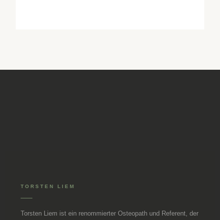
praktische Selbsthilfetechniken zur Entlastung des
craniomandibulären Systems.
TORSTEN LIEM
Torsten Liem ist ein renommierter Osteopath und Referent, der