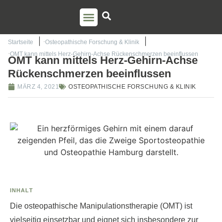
PSO AUSBILDUNG
TORSTEN LIEM
Startseite
Osteopathische Forschung & Klinik
OMT kann mittels Herz-Gehirn-Achse Rückenschmerzen beeinflussen
OMT kann mittels Herz-Gehirn-Achse
Rückenschmerzen beeinflussen
MÄRZ 4, 2021
OSTEOPATHISCHE FORSCHUNG & KLINIK
INHALT
Die osteopathische Manipulationstherapie (OMT) ist
vielseitig einsetzbar und eignet sich insbesondere zur