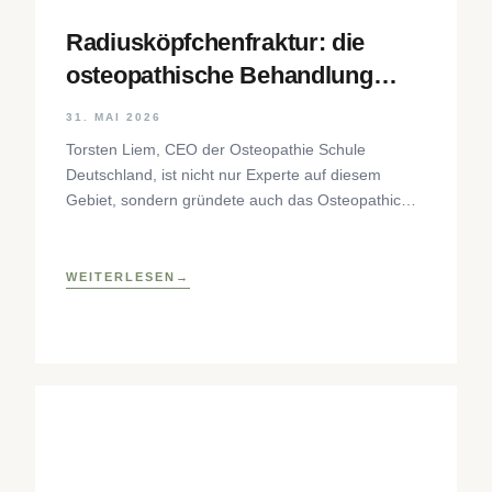
Radiusköpfchenfraktur: die
osteopathische Behandlung
Schritt für Schritt
31. MAI 2026
Torsten Liem, CEO der Osteopathie Schule
Deutschland, ist nicht nur Experte auf diesem
Gebiet, sondern gründete auch das Osteopathic
Research Institute sowie eine osteopathische
Lehrklinik
WEITERLESEN