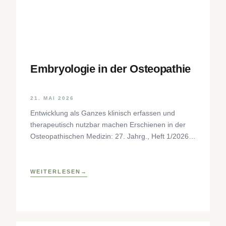
Embryologie in der Osteopathie
21. MAI 2026
Entwicklung als Ganzes klinisch erfassen und
therapeutisch nutzbar machen Erschienen in der
Osteopathischen Medizin: 27. Jahrg., Heft 1/2026,
S. 35–37, Elsevier GmbH,
https://www.elsevier.com/locate/ostmed Regina
Forstner
WEITERLESEN