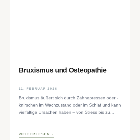
Bruxismus und Osteopathie
11. FEBRUAR 2026
Bruxismus äußert sich durch Zähnepressen oder -
knirschen im Wachzustand oder im Schlaf und kann
vielfältige Ursachen haben – von Stress bis zu
neurophysiologischen Faktoren. Der Beitrag
beleuchtet Hintergründe, Diagnostik und
osteopathische Behandlungsansätze sowie
WEITERLESEN