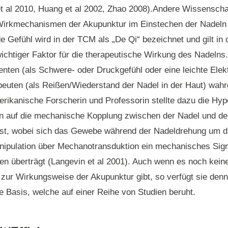
 al 2010, Huang et al 2002, Zhao 2008).Andere Wissenschaf
Wirkmechanismen der Akupunktur im Einstechen der Nadeln 
 Gefühl wird in der TCM als „De Qi“ bezeichnet und gilt in d
ichtiger Faktor für die therapeutische Wirkung des Nadelns
nten (als Schwere- oder Druckgefühl oder eine leichte Elekt
euten (als Reißen/Wiederstand der Nadel in der Haut) wa
rikanische Forscherin und Professorin stellte dazu die Hyp
 auf die mechanische Kopplung zwischen der Nadel und 
ist, wobei sich das Gewebe während der Nadeldrehung um di
nipulation über Mechanotransduktion ein mechanisches Sign
n überträgt (Langevin et al 2001). Auch wenn es noch keine
zur Wirkungsweise der Akupunktur gibt, so verfügt sie den
e Basis, welche auf einer Reihe von Studien beruht.