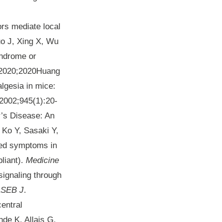
rs mediate local
o J, Xing X, Wu
yndrome or
 2020;2020Huang
lgesia in mice:
 2002;945(1):20-
r’s Disease: An
 Ko Y, Sasaki Y,
ted symptoms in
liant).
Medicine
signaling through
ASEB J
.
entral
nde K, Allais G,