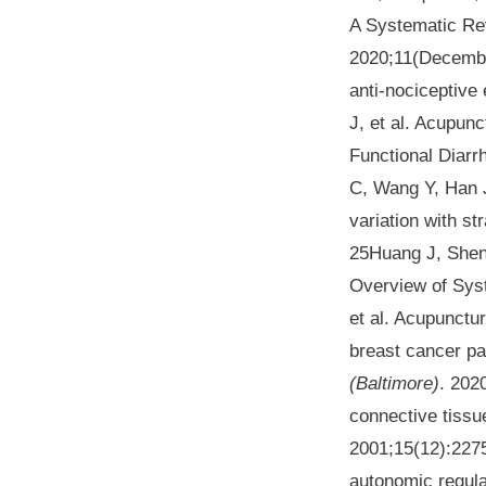
A Systematic Re
2020;11(December
anti-nociceptive
J, et al. Acupun
Functional Diar
C, Wang Y, Han J
variation with st
25Huang J, Shen 
Overview of Sys
et al. Acupunctu
breast cancer p
(Baltimore)
. 202
connective tissu
2001;15(12):2275
autonomic regula