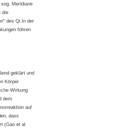
 sog. Meridiane
 die
n“ des Qi.In der
nkungen führen
eßend geklärt und
en Körper
ische Wirkung
nd dem
essreaktion auf
den, dass
t (Gao et al