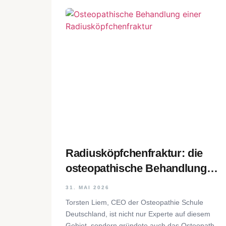
Radiusköpfchenfraktur: die
osteopathische Behandlung
Schritt für Schritt
31. MAI 2026
Torsten Liem, CEO der Osteopathie Schule
Deutschland, ist nicht nur Experte auf diesem
Gebiet, sondern gründete auch das Osteopathic