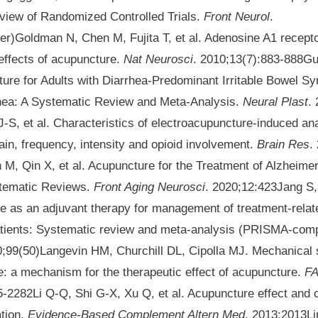
view of Randomized Controlled Trials.
Front Neurol
.
)Goldman N, Chen M, Fujita T, et al. Adenosine A1 recepto
 effects of acupuncture.
Nat Neurosci
. 2010;13(7):883-888Gu
cture for Adults with Diarrhea-Predominant Irritable Bowel S
rhea: A Systematic Review and Meta-Analysis.
Neural Plast
.
-S, et al. Characteristics of electroacupuncture-induced ana
rain, frequency, intensity and opioid involvement.
Brain Res
.
M, Qin X, et al. Acupuncture for the Treatment of Alzheime
tematic Reviews.
Front Aging Neurosci
. 2020;12:423Jang S,
re as an adjuvant therapy for management of treatment-rela
atients: Systematic review and meta-analysis (PRISMA-comp
0;99(50)Langevin HM, Churchill DL, Cipolla MJ. Mechanical 
e: a mechanism for the therapeutic effect of acupuncture.
F
-2282Li Q-Q, Shi G-X, Xu Q, et al. Acupuncture effect and c
tion.
Evidence-Based Complement Altern Med
. 2013;2013Li