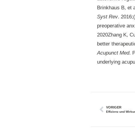
Brinkhaus B, et 
Syst Rev
. 2016;
preoperative anx
2020Zhang K, Cui
better therapeut
Acupunct Med
. 
underlying acup
VORIGER
Effizienz und Wirk