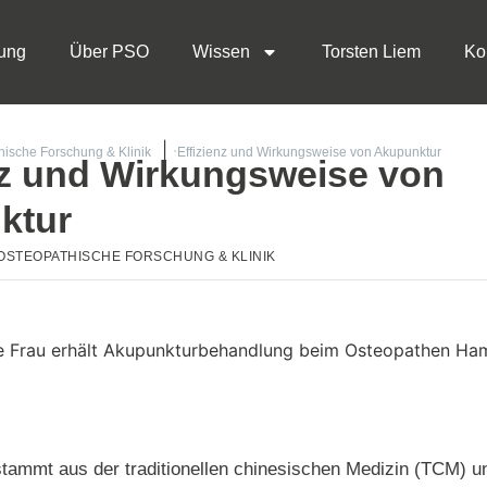
ung
Über PSO
Wissen
Torsten Liem
Ko
hische Forschung & Klinik
Effizienz und Wirkungsweise von Akupunktur
nz und Wirkungsweise von
ktur
OSTEOPATHISCHE FORSCHUNG & KLINIK
tammt aus der traditionellen chinesischen Medizin (TCM) und