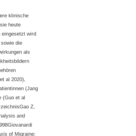
re klinische
sie heute
eingesetzt wird
 sowie die
wirkungen als
kheitsbildern
gehören
et al 2020),
tientinnen (Jang
 (Guo et al
rzeichnis
Gao Z,
nalysis and
2998Giovanardi
xis of Migraine: