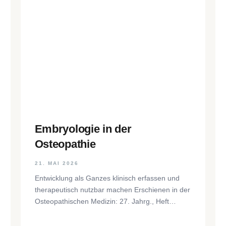
Embryologie in der
Osteopathie
21. MAI 2026
Entwicklung als Ganzes klinisch erfassen und
therapeutisch nutzbar machen Erschienen in der
Osteopathischen Medizin: 27. Jahrg., Heft
1/2026, S. 35–37, Elsevier GmbH,
https://www.elsevier.com/locate/ostmed Regina