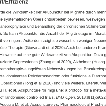
t/Effizienz
de die Wirksamkeit der Akupunktur bei Migräne durch mehre
ige systematischen Übersichtsarbeiten bewiesen, weswegen 
gräneprophylaxe und Behandlung der chronischen Schmerzen 
6). So kann Akupunktur die Anzahl der Migränetage im Monat
t verringern. Außerdem zeigt sie wesentlich weniger Neben
se Therapie (Giovanardi et al 2020).Auch bei anderen Kran
 Hinweise auf eine gute Wirksamkeit von Akupunktur. Dazu 
duzierte Depressionen (Zhang et al 2020), Alzheimer (Huang 
hemotherapie-ausgelösten Nebenwirkungen bei Brustkrebspa
chfalldominantes Reizdarmsyndrom oder funktionelle Diarrhoe
 Operationen (Tong et al 2020) und viele weitere.
Literaturve
i H, et al. Acupuncture for migraine: a protocol for a meta-a
of randomised controlled trials.
BMJ Open
. 2018;8(11):e02
Aguggia M, et al. Acupuncture vs. Pharmacological Prophyla