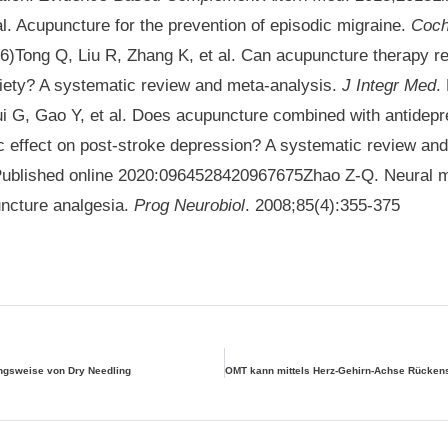
al. Acupuncture for the prevention of episodic migraine.
Coch
(6)Tong Q, Liu R, Zhang K, et al. Can acupuncture therapy r
iety? A systematic review and meta-analysis.
J Integr Med
.
 G, Gao Y, et al. Does acupuncture combined with antidep
ic effect on post-stroke depression? A systematic review an
Published online 2020:0964528420967675Zhao Z-Q. Neural
uncture analgesia.
Prog Neurobiol
. 2008;85(4):355-375
ungsweise von Dry Needling