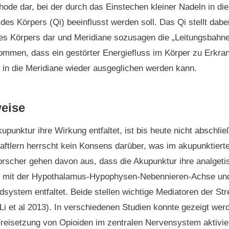
de dar, bei der durch das Einstechen kleiner Nadeln in die
des Körpers (Qi) beeinflusst werden soll. Das Qi stellt dabei
s Körpers dar und Meridiane sozusagen die „Leitungsbahne
mmen, dass ein gestörter Energiefluss im Körper zu Erkra
 in die Meridiane wieder ausgeglichen werden kann.
eise
upunktur ihre Wirkung entfaltet, ist bis heute nicht abschli
ftlern herrscht kein Konsens darüber, was im akupunktiert
Forscher gehen davon aus, dass die Akupunktur ihre analget
on mit der Hypothalamus-Hypophysen-Nebennieren-Achse u
system entfaltet. Beide stellen wichtige Mediatoren der Str
i et al 2013). In verschiedenen Studien konnte gezeigt wer
reisetzung von Opioiden im zentralen Nervensystem aktivier