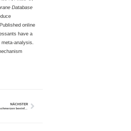
rane Database
educe
 Published online
ressants have a
d meta-analysis.
 mechanism
NÄCHSTER
OMT kann mittels Herz-Gehirn-Achse Rückenschmerzen beeinflussen