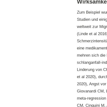
Wirksamkei
Zum Beispiel wur
Studien und ein
weltweit zur Mi
(Linde et al 201
Schmerzintensitä
eine medikamentö
mehren sich die
schlanganfall-in
Linderung von C
et al 2020), dur
2020), Angst vor
Giovanardi CM, L
meta-regression 
CM, Cinquini M, 