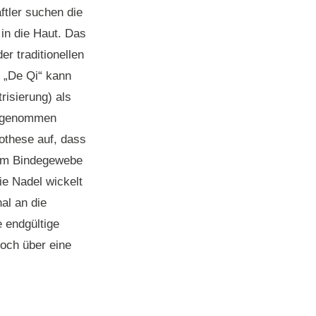
tler suchen die
in die Haut. Das
er traditionellen
. „De Qi“ kann
risierung) als
hrgenommen
othese auf, dass
dem Bindegewebe
e Nadel wickelt
al an die
 endgültige
noch über eine