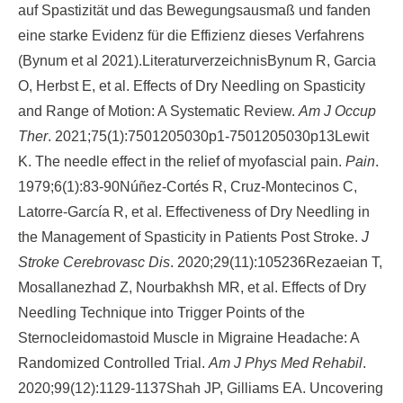
auf Spastizität und das Bewegungsausmaß und fanden
eine starke Evidenz für die Effizienz dieses Verfahrens
(Bynum et al 2021).
Literaturverzeichnis
Bynum R, Garcia
O, Herbst E, et al. Effects of Dry Needling on Spasticity
and Range of Motion: A Systematic Review.
Am J Occup
Ther
. 2021;75(1):7501205030p1-7501205030p13Lewit
K. The needle effect in the relief of myofascial pain.
Pain
.
1979;6(1):83-90Núñez-Cortés R, Cruz-Montecinos C,
Latorre-García R, et al. Effectiveness of Dry Needling in
the Management of Spasticity in Patients Post Stroke.
J
Stroke Cerebrovasc Dis
. 2020;29(11):105236Rezaeian T,
Mosallanezhad Z, Nourbakhsh MR, et al. Effects of Dry
Needling Technique into Trigger Points of the
Sternocleidomastoid Muscle in Migraine Headache: A
Randomized Controlled Trial.
Am J Phys Med Rehabil
.
2020;99(12):1129-1137Shah JP, Gilliams EA. Uncovering