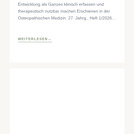
Entwicklung als Ganzes klinisch erfassen und
therapeutisch nutzbar machen Erschienen in der
Osteopathischen Medizin: 27. Jahrg., Heft 1/2026,
S. 35–37, Elsevier GmbH,
https://www.elsevier.com/locate/ostmed Regina
Forstner
WEITERLESEN