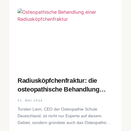
Radiusköpfchenfraktur: die
osteopathische Behandlung
Schritt für Schritt
31. MAI 2026
Torsten Liem, CEO der Osteopathie Schule
Deutschland, ist nicht nur Experte auf diesem
Gebiet, sondern gründete auch das Osteopathic
Research Institute sowie eine osteopathische