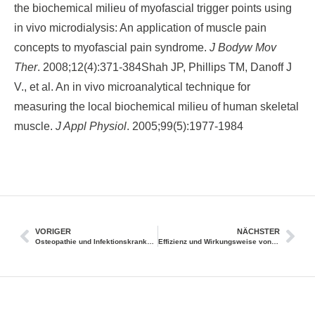
the biochemical milieu of myofascial trigger points using
in vivo microdialysis: An application of muscle pain
concepts to myofascial pain syndrome.
J Bodyw Mov
Ther
. 2008;12(4):371-384Shah JP, Phillips TM, Danoff J
V., et al. An in vivo microanalytical technique for
measuring the local biochemical milieu of human skeletal
muscle.
J Appl Physiol
. 2005;99(5):1977-1984
VORIGER
NÄCHSTER
Osteopathie und Infektionskrankheiten
Effizienz und Wirkungsweise von Akupunktur