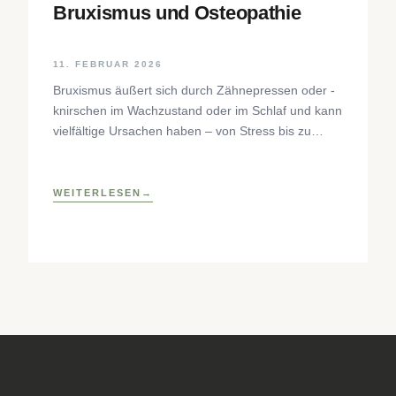
Bruxismus und Osteopathie
11. FEBRUAR 2026
Bruxismus äußert sich durch Zähnepressen oder -
knirschen im Wachzustand oder im Schlaf und kann
vielfältige Ursachen haben – von Stress bis zu
neurophysiologischen Faktoren. Der Beitrag
beleuchtet Hintergründe, Diagnostik und
osteopathische Behandlungsansätze sowie
WEITERLESEN
praktische Selbsthilfetechniken zur Entlastung des
craniomandibulären Systems.