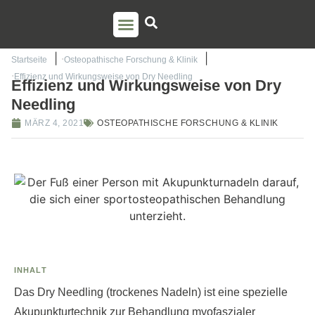
PSO AUSBILDUNG
TORSTEN LIEM
Startseite
Osteopathische Forschung & Klinik
Effizienz und Wirkungsweise von Dry Needling
Effizienz und Wirkungsweise von Dry
Needling
MÄRZ 4, 2021
OSTEOPATHISCHE FORSCHUNG & KLINIK
INHALT
Das Dry Needling (trockenes Nadeln) ist eine spezielle
Akupunkturtechnik zur Behandlung myofaszialer