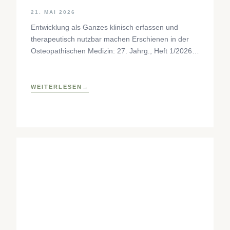
21. MAI 2026
Entwicklung als Ganzes klinisch erfassen und
therapeutisch nutzbar machen Erschienen in der
Osteopathischen Medizin: 27. Jahrg., Heft 1/2026,
S. 35–37, Elsevier GmbH,
https://www.elsevier.com/locate/ostmed Regina
Forstner
WEITERLESEN