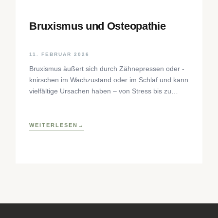
Bruxismus und Osteopathie
11. FEBRUAR 2026
Bruxismus äußert sich durch Zähnepressen oder -
knirschen im Wachzustand oder im Schlaf und kann
vielfältige Ursachen haben – von Stress bis zu
neurophysiologischen Faktoren. Der Beitrag
beleuchtet Hintergründe, Diagnostik und
osteopathische Behandlungsansätze sowie
WEITERLESEN
praktische Selbsthilfetechniken zur Entlastung des
craniomandibulären Systems.