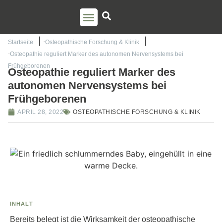
PSO AUSBILDUNG
TORSTEN LIEM
Startseite
Osteopathische Forschung & Klinik
Osteopathie reguliert Marker des autonomen Nervensystems bei
Frühgeborenen
Osteopathie reguliert Marker des
autonomen Nervensystems bei
Frühgeborenen
APRIL 28, 2022
OSTEOPATHISCHE FORSCHUNG & KLINIK
INHALT
Bereits belegt ist die Wirksamkeit der osteopathische