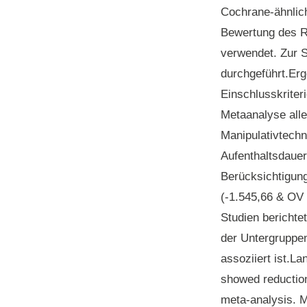
Cochrane-ähnlich
Bewertung des Ri
verwendet. Zur S
durchgeführt.
Erg
Einschlusskriter
Metaanalyse alle
Manipulativtechn
Aufenthaltsdauer
Berücksichtigun
(-1.545,66 & OV 
Studien bericht
der Untergruppe
assoziiert ist.La
showed reduction
meta-analysis. M