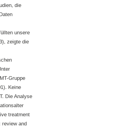
dien, die
 Daten
üllten unsere
), zeigte die
ischen
Unter
 OMT-Gruppe
1). Keine
T. Die Analyse
tionsalter
tive treatment
c review and