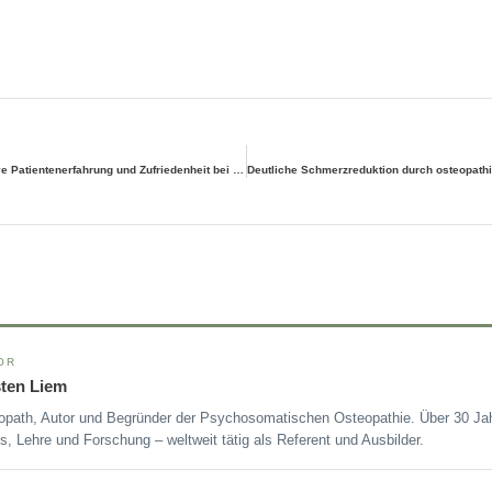
Studie zeigt: Positive Patienten­erfahrung und Zufrieden­heit bei osteo­pathischer Behandlung
OR
sten Liem
opath, Autor und Begründer der Psychosomatischen Osteopathie. Über 30 Jah
s, Lehre und Forschung – weltweit tätig als Referent und Ausbilder.