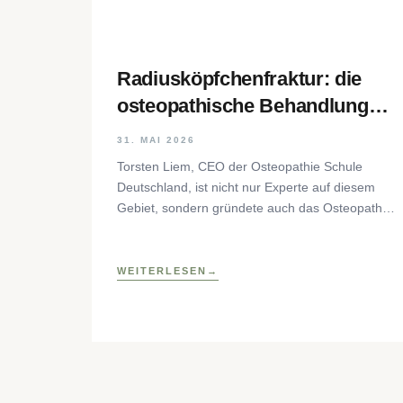
Radiusköpfchenfraktur: die
osteopathische Behandlung
Schritt für Schritt
31. MAI 2026
Torsten Liem, CEO der Osteopathie Schule
Deutschland, ist nicht nur Experte auf diesem
Gebiet, sondern gründete auch das Osteopathic
Research Institute sowie eine osteopathische
Lehrklinik
WEITERLESEN