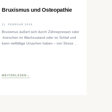
Bruxismus und Osteopathie
11. FEBRUAR 2026
Bruxismus äußert sich durch Zähnepressen oder
-knirschen im Wachzustand oder im Schlaf und
kann vielfältige Ursachen haben – von Stress bis
zu neurophysiologischen Faktoren. Der Beitrag
beleuchtet Hintergründe, Diagnostik und
osteopathische Behandlungsansätze sowie
praktische Selbsthilfetechniken zur Entlastung
des craniomandibulären Systems.
WEITERLESEN