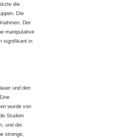
ürzte die
uppen. Die
ilnahmen. Der
he manipulative
 signifikant in
dauer und den
Eine
dien wurde von
de Studien
n, und die
e strenge,