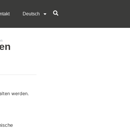
ntakt
Deutsch
en
fen
hische