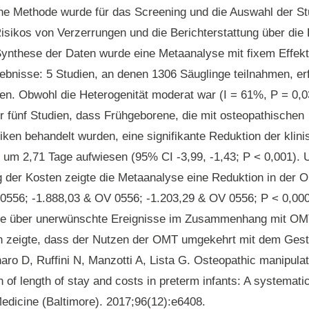
e Methode wurde für das Screening und die Auswahl der Stu
sikos von Verzerrungen und die Berichterstattung über die
ynthese der Daten wurde eine Metaanalyse mit fixem Effekt
ebnisse:
5 Studien, an denen 1306 Säuglinge teilnahmen, erf
ien. Obwohl die Heterogenität moderat war (I = 61%, P = 0,03
r fünf Studien, dass Frühgeborene, die mit osteopathischen
iken behandelt wurden, eine signifikante Reduktion der klin
 um 2,71 Tage aufwiesen (95% CI -3,99, -1,43; P < 0,001). 
g der Kosten zeigte die Metaanalyse eine Reduktion in der
0556; -1.888,03 & OV 0556; -1.203,29 & OV 0556; P < 0,000
ete über unerwünschte Ereignisse im Zusammenhang mit OM
n zeigte, dass der Nutzen der OMT umgekehrt mit dem Gesta
naro D, Ruffini N, Manzotti A, Lista G. Osteopathic manipula
 of length of stay and costs in preterm infants: A systemati
edicine (Baltimore). 2017;96(12):e6408.