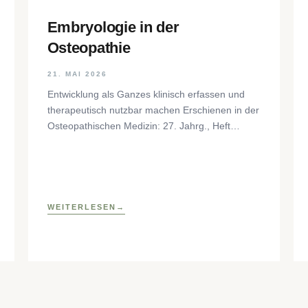
Embryologie in der
Osteopathie
21. MAI 2026
Entwicklung als Ganzes klinisch erfassen und
therapeutisch nutzbar machen Erschienen in der
Osteopathischen Medizin: 27. Jahrg., Heft
1/2026, S. 35–37, Elsevier GmbH,
https://www.elsevier.com/locate/ostmed Regina
Forstner
WEITERLESEN