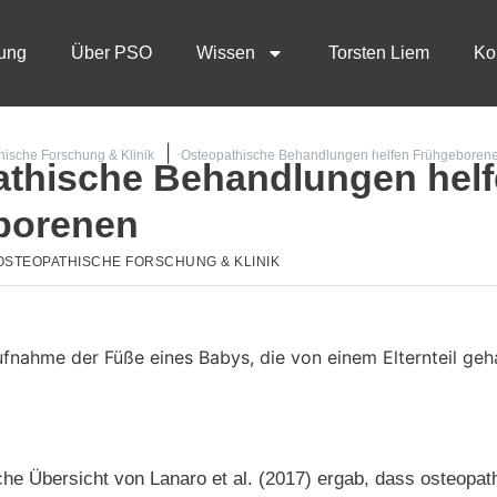
ung
Über PSO
Wissen
Torsten Liem
Ko
hische Forschung & Klinik
Osteopathische Behandlungen helfen Frühgeboren
thische Behandlungen hel
borenen
OSTEOPATHISCHE FORSCHUNG & KLINIK
he Übersicht von Lanaro et al. (2017) ergab, dass osteopat