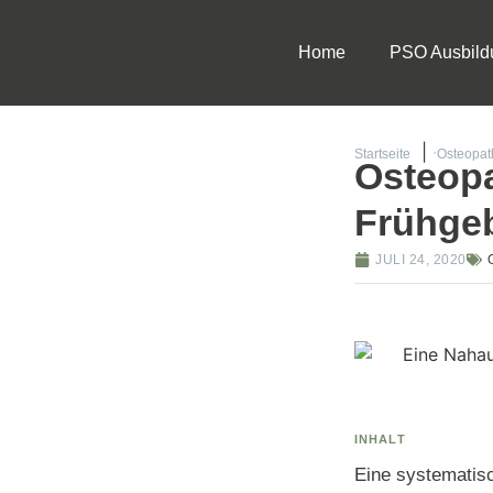
Home
PSO Ausbild
Startseite
Osteopat
Osteopa
Frühge
JULI 24, 2020
INHALT
Eine systematisc