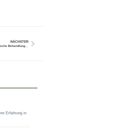
NÄCHSTER
Deutliche Schmerzreduktion durch osteopathische Behandlung nach Hüftprothesen
re Erfahrung in