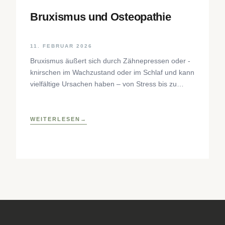
Bruxismus und Osteopathie
11. FEBRUAR 2026
Bruxismus äußert sich durch Zähnepressen oder -
knirschen im Wachzustand oder im Schlaf und kann
vielfältige Ursachen haben – von Stress bis zu
neurophysiologischen Faktoren. Der Beitrag
beleuchtet Hintergründe, Diagnostik und
osteopathische Behandlungsansätze sowie
WEITERLESEN
praktische Selbsthilfetechniken zur Entlastung des
craniomandibulären Systems.