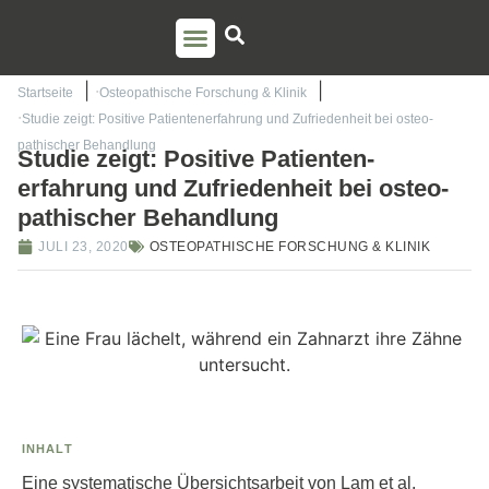
PSO AUSBILDUNG
TORSTEN LIEM
Startseite
Osteopathische Forschung & Klinik
Studie zeigt: Positive Patienten­erfahrung und Zufrieden­heit bei osteo­
pathischer Behandlung
Studie zeigt: Positive Patienten­
erfahrung und Zufrieden­heit bei osteo­
pathischer Behandlung
JULI 23, 2020
OSTEOPATHISCHE FORSCHUNG & KLINIK
INHALT
Eine systematische Übersichtsarbeit von Lam et al.