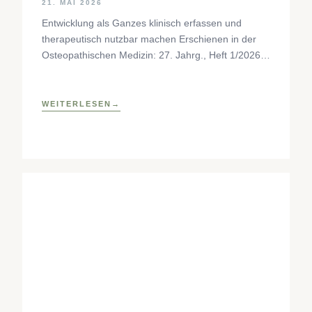
21. MAI 2026
Entwicklung als Ganzes klinisch erfassen und
therapeutisch nutzbar machen Erschienen in der
Osteopathischen Medizin: 27. Jahrg., Heft 1/2026,
S. 35–37, Elsevier GmbH,
https://www.elsevier.com/locate/ostmed Regina
Forstner
WEITERLESEN