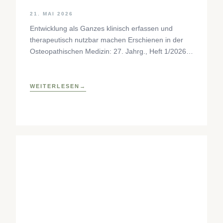
21. MAI 2026
Entwicklung als Ganzes klinisch erfassen und
therapeutisch nutzbar machen Erschienen in der
Osteopathischen Medizin: 27. Jahrg., Heft 1/2026,
S. 35–37, Elsevier GmbH,
https://www.elsevier.com/locate/ostmed Regina
Forstner
WEITERLESEN