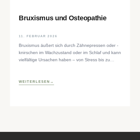
Bruxismus und Osteopathie
11. FEBRUAR 2026
Bruxismus äußert sich durch Zähnepressen oder -
knirschen im Wachzustand oder im Schlaf und kann
vielfältige Ursachen haben – von Stress bis zu
neurophysiologischen Faktoren. Der Beitrag
beleuchtet Hintergründe, Diagnostik und
osteopathische Behandlungsansätze sowie
WEITERLESEN
praktische Selbsthilfetechniken zur Entlastung des
craniomandibulären Systems.