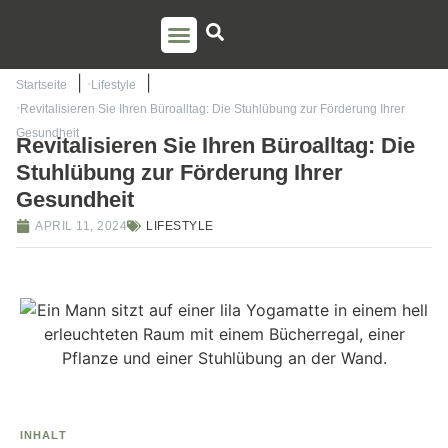
PSO AUSBILDUNG
TORSTEN LIEM
Startseite
Lifestyle
Revitalisieren Sie Ihren Büroalltag: Die Stuhlübung zur Förderung Ihrer
Gesundheit
Revitalisieren Sie Ihren Büroalltag: Die
Stuhlübung zur Förderung Ihrer
Gesundheit
APRIL 11, 2024
LIFESTYLE
INHALT