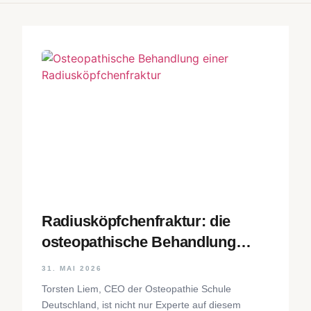
Radiusköpfchenfraktur: die
osteopathische Behandlung
Schritt für Schritt
31. MAI 2026
Torsten Liem, CEO der Osteopathie Schule
Deutschland, ist nicht nur Experte auf diesem