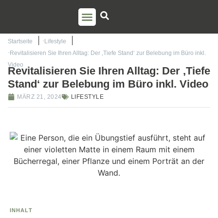
PSO AUSBILDUNG
TORSTEN LIEM
Startseite
Lifestyle
Revitalisieren Sie Ihren Alltag: Der ‚Tiefe Stand‘ zur Belebung im Büro inkl.
Video
Revitalisieren Sie Ihren Alltag: Der ‚Tiefe
Stand‘ zur Belebung im Büro inkl. Video
MÄRZ 21, 2024
LIFESTYLE
INHALT