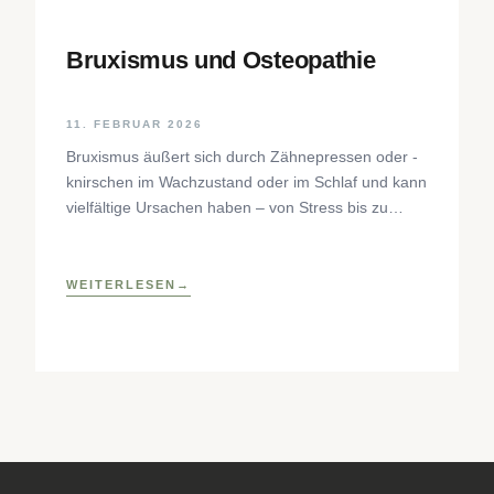
Bruxismus und Osteopathie
11. FEBRUAR 2026
Bruxismus äußert sich durch Zähnepressen oder -
knirschen im Wachzustand oder im Schlaf und kann
vielfältige Ursachen haben – von Stress bis zu
neurophysiologischen Faktoren. Der Beitrag
beleuchtet Hintergründe, Diagnostik und
osteopathische Behandlungsansätze sowie
WEITERLESEN
praktische Selbsthilfetechniken zur Entlastung des
craniomandibulären Systems.