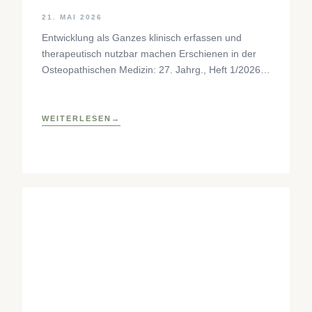
21. MAI 2026
Entwicklung als Ganzes klinisch erfassen und
therapeutisch nutzbar machen Erschienen in der
Osteopathischen Medizin: 27. Jahrg., Heft 1/2026,
S. 35–37, Elsevier GmbH,
https://www.elsevier.com/locate/ostmed Regina
Forstner
WEITERLESEN