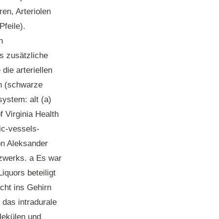
en, Arteriolen
feile).
n
ls zusätzliche
ie arteriellen
n (schwarze
system: alt
(a)
f Virginia Health
ic-vessels-
on Aleksander
tzwerks.
a
Es war
quors beteiligt
cht ins Gehirn
das intradurale
olekülen und