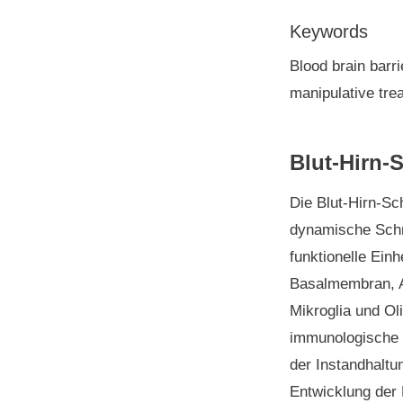
Keywords
Blood brain barri
manipulative tre
Blut-Hirn-
Die Blut-Hirn-Sc
dynamische Schni
funktionelle Einh
Basalmembran, A
Mikroglia und Ol
immunologische P
der Instandhaltu
Entwicklung der 