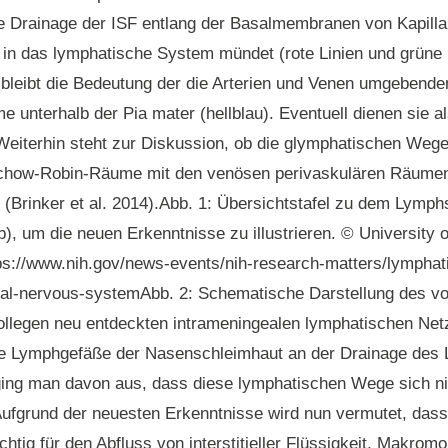
ie Drainage der ISF entlang der Basalmembranen von Kapillar
r in das lymphatische System mündet (rote Linien und grüne P
 bleibt die Bedeutung der die Arterien und Venen umgebende
e unterhalb der Pia mater (hellblau). Eventuell dienen sie a
eiterhin steht zur Diskussion, ob die glymphatischen Wege d
chow-Robin-Räume mit den venösen perivaskulären Räume
n (Brinker et al. 2014).Abb. 1: Übersichtstafel zu dem Lymph
b)
, um die neuen Erkenntnisse zu illustrieren. © University o
ps://www.nih.gov/news-events/nih-research-matters/lymphat
ral-nervous-systemAbb. 2: Schematische Darstellung des v
ollegen neu entdeckten intrameningealen lymphatischen Ne
e Lymphgefäße der Nasenschleimhaut an der Drainage des Li
 ging man davon aus, dass diese lymphatischen Wege sich ni
ufgrund der neuesten Erkenntnisse wird nun vermutet, dass 
tig für den Abfluss von interstitieller Flüssigkeit, Makrom