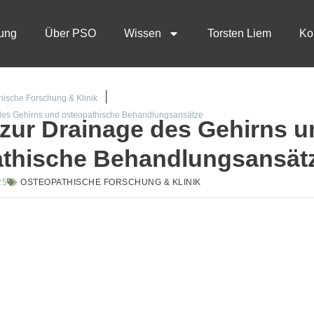
ung
Über PSO
Wissen
Torsten Liem
Ko
hische Forschung & Klinik
des Gehirns und osteopathische Behandlungsansätze
zur Drainage des Gehirns u
athische Behandlungsansät
25
OSTEOPATHISCHE FORSCHUNG & KLINIK