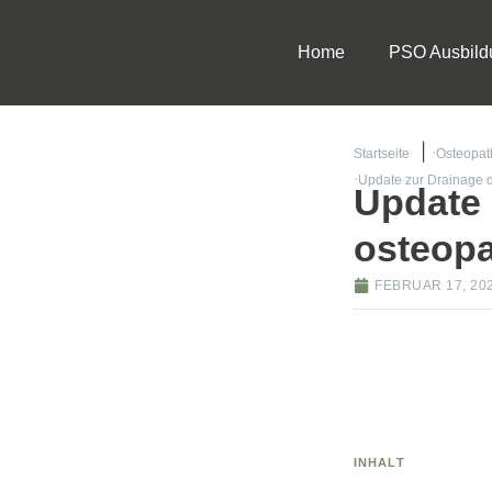
Home
PSO Ausbild
Startseite
Osteopat
Update zur Drainage 
Update 
osteop
FEBRUAR 17, 20
INHALT