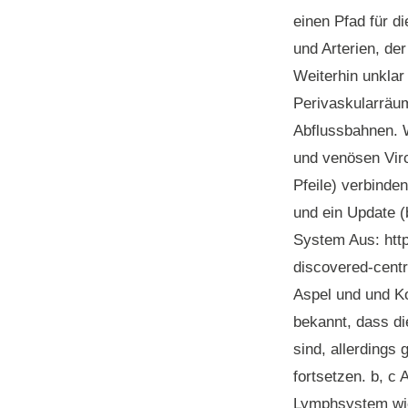
einen Pfad für d
und Arterien, de
Weiterhin unklar
Perivaskularräum
Abflussbahnen. W
und venösen Vir
Pfeile) verbinde
und ein Update
(
System Aus: htt
discovered-cent
Aspel und und K
bekannt, dass di
sind, allerdings
fortsetzen.
b, c
A
Lymphsystem wich