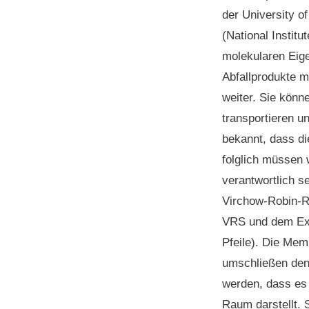
der University o
(National Institu
molekularen Eig
Abfallprodukte m
weiter. Sie könn
transportieren u
bekannt, dass di
folglich müssen
verantwortlich s
Virchow-Robin-Ra
VRS und dem Ext
Pfeile). Die Mem
umschließen den 
werden, dass es 
Raum darstellt. 