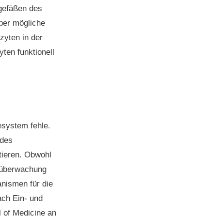
ogefäßen des
ber mögliche
zyten in der
ten funktionell
system fehle.
 des
ieren. Obwohl
nüberwachung
nismen für die
ach Ein- und
l of Medicine an