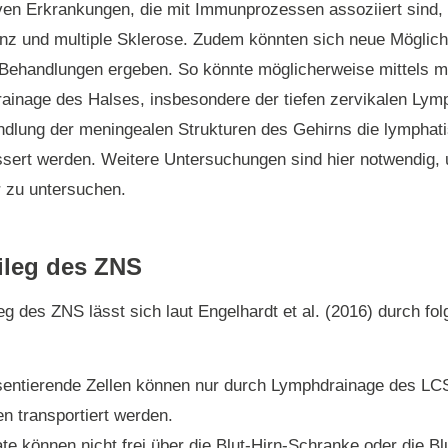
ven Erkrankungen, die mit Immunprozessen assoziiert sind,
z und multiple Sklerose. Zudem könnten sich neue Möglich
 Behandlungen ergeben. So könnte möglicherweise mittels m
ainage des Halses, insbesondere der tiefen zervikalen Lym
ndlung der meningealen Strukturen des Gehirns die lymphat
ssert werden. Weitere Untersuchungen sind hier notwendig,
 zu untersuchen.
ileg des ZNS
g des ZNS lässt sich laut Engelhardt et al. (2016) durch fo
sentierende Zellen können nur durch Lymphdrainage des LCS
n transportiert werden.
ate können nicht frei über die Blut-Hirn-Schranke oder die 