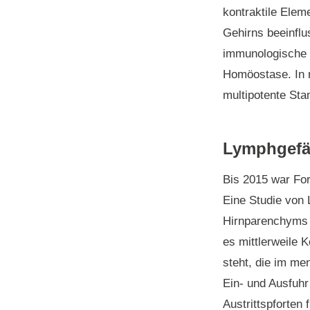
kontraktile Elem
Gehirns beeinflu
immunologische u
Homöostase. In m
multipotente Sta
Lymphgefä
Bis 2015 war Fo
Eine Studie von 
Hirnparenchyms 
es mittlerweile
steht, die im me
Ein- und Ausfuhr
Austrittspforten