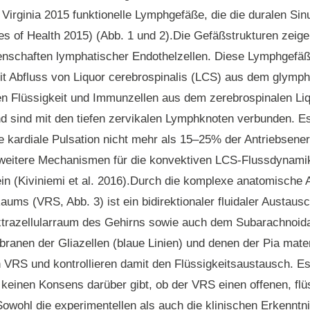
f Virginia 2015 funktionelle Lymphgefäße, die die duralen Si
tes of Health 2015) (Abb. 1 und 2).Die Gefäßstrukturen zeige
enschaften lymphatischer Endothelzellen. Diese Lymphgefäß
it Abfluss von Liquor cerebrospinalis (LCS) aus dem glymp
en Flüssigkeit und Immunzellen aus dem zerebrospinalen Li
nd sind mit den
tiefen
zervikalen
Lymphknoten
verbunden. Es
e kardiale Pulsation nicht mehr als 15–25% der Antriebsenergi
 weitere Mechanismen für die konvektiven LCS-Flussdynami
ein (Kiviniemi et al. 2016).Durch die komplexe anatomische 
ums (VRS, Abb. 3) ist ein bidirektionaler fluidaler Austau
razellularraum des Gehirns sowie auch dem Subarachnoida
branen der Gliazellen (blaue Linien) und denen der Pia mater
VRS und kontrollieren damit den Flüssigkeitsaustausch. Es 
keinen Konsens darüber gibt, ob der VRS einen offenen, flüs
Sowohl die experimentellen als auch die klinischen Erkenntn