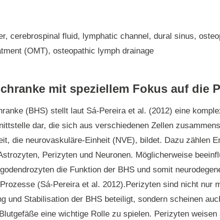
er, cerebrospinal fluid, lymphatic channel, dural sinus, osteo
atment (OMT), osteopathic lymph drainage
Schranke mit speziellem Fokus auf die P
hranke (BHS) stellt laut Sá-Pereira et al. (2012) eine kompl
ttstelle dar, die sich aus verschiedenen Zellen zusammens
eit, die neurovaskuläre-Einheit (NVE), bildet. Dazu zählen E
strozyten, Perizyten und Neuronen. Möglicherweise beeinf
igodendrozyten die Funktion der BHS und somit neurodegen
rozesse (Sá-Pereira et al. 2012).Perizyten sind nicht nur 
ng und Stabilisation der BHS beteiligt, sondern scheinen auc
Blutgefäße eine wichtige Rolle zu spielen. Perizyten weise