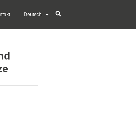
ntakt
Deutsch
nd
ze