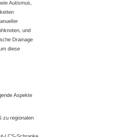
 wie Autismus,
keiten
anueller
phknoten, und
ische Drainage
 um diese
lgende Aspekte
 zu regionalen
Blut-LCS-Schranke