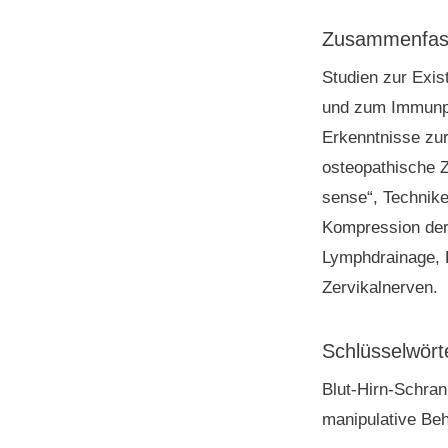
Zusammenfas
Studien zur Exis
und zum Immunpr
Erkenntnisse zu
osteopathische Z
sense“, Technike
Kompression der
Lymphdrainage, 
Zervikalnerven.
Schlüsselwört
Blut-Hirn-Schran
manipulative Be