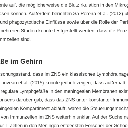
ente auf, die möglicherweise die Blutzirkulation in den Mikr
ssen können. Außerdem berichten Sá-Pereira et al. (2012) ü
nd phagozytotische Einflüsse sowie über die Rolle der Peri
ehreren Studien konnte festgestellt werden, dass die Perizy
mmzellen sind.
ße im Gehirn
rschungsstand, dass im ZNS ein klassisches Lymphdrainage
Louveau et al. (2015) konnte jedoch zeigen, dass außerhalb
reguläre Lymphgefäße in den meningealen Membranen exist
 Konsens darüber gab, dass das ZNS unter konstanter Immu
ningealen Kompartiment abläuft, waren die Steuerungsmecha
 von Immunzellen im ZNS weiterhin unklar. Auf der Suche n
 für T-Zellen in den Meningen entdeckten Forscher der Schoo