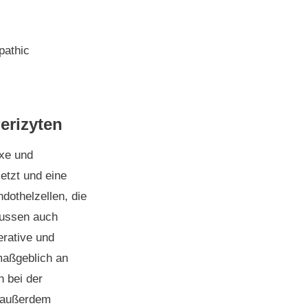
pathic
erizyten
exe und
etzt und eine
ndothelzellen, die
lussen auch
erative und
maßgeblich an
h bei der
n außerdem