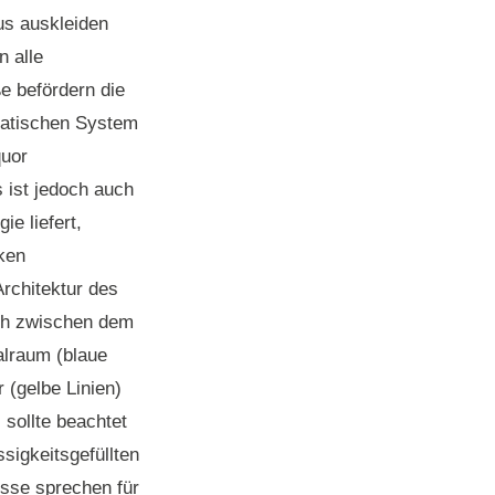
nus auskleiden
n alle
e befördern die
hatischen System
quor
 ist jedoch auch
e liefert,
ken
Architektur des
sch zwischen dem
lraum (blaue
 (gelbe Linien)
sollte beachtet
sigkeitsgefüllten
isse sprechen für