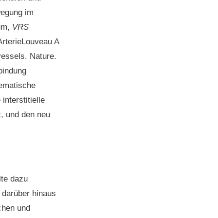
ewegung im
um,
VRS
rterieLouveau A
vessels. Nature.
bindung
ematische
terstitielle
t, und den neu
lte dazu
 darüber hinaus
chen und