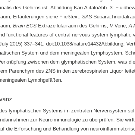
inalis des Gehirns ist. Abbildung Kari AlitaloAbb. 3: Fluidb
aum, Erläuterungen siehe Fließtext.
SAS
Subarachnoidalra
Raum,
Brain ECS
Extrazellularraum des Gehirns,
V
Vene,
A
A
 and functional features of central nervous system lymphatic 
 July 2015) 337–341. doi:10.1038/nature14432Abbildung: Ver
hatischen System und dem meningealen Lymphsystem. Sch
Verknüpfung zwischen dem glymphatischen System, was die in
dem Parenchym des ZNS in den zerebrospinalen Liquor leite
ameningealen Lymphgefäßen.
evanz
des lymphatischen Systems im zentralen Nervensystem sol
undannahmen zur Neuroimmunologie zu überprüfen. Sie wirft
auf die Erforschung und Behandlung von neuroinflammatoris