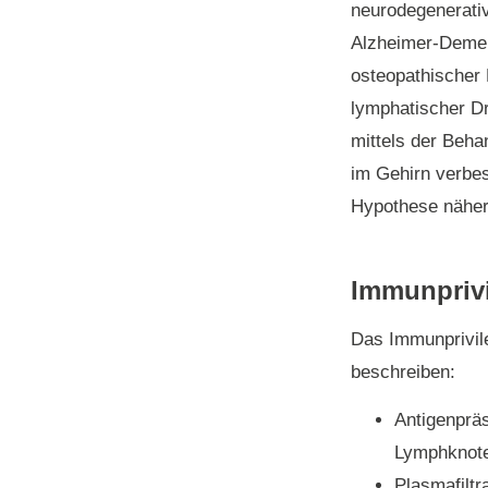
neurodegenerati
Alzheimer-Demen
osteopathischer
lymphatischer Dr
mittels der Beha
im Gehirn verbe
Hypothese näher
Immunpriv
Das Immunprivile
beschreiben:
Antigenprä
Lymphknote
Plasmafiltr