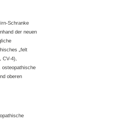
Hirn-Schranke
Anhand der neuen
liche
hisches „felt
, CV-4),
 osteopathische
und oberen
eopathische